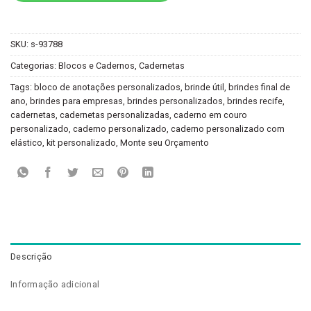
SKU:
s-93788
Categorias:
Blocos e Cadernos
,
Cadernetas
Tags:
bloco de anotações personalizados
,
brinde útil
,
brindes final de
ano
,
brindes para empresas
,
brindes personalizados
,
brindes recife
,
cadernetas
,
cadernetas personalizadas
,
caderno em couro
personalizado
,
caderno personalizado
,
caderno personalizado com
elástico
,
kit personalizado
,
Monte seu Orçamento
Descrição
Informação adicional