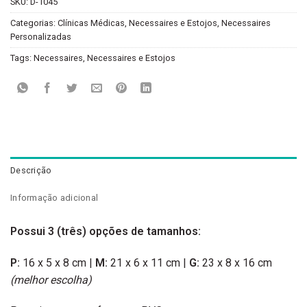
SKU:
D-1045
Categorias:
Clínicas Médicas
,
Necessaires e Estojos
,
Necessaires
Personalizadas
Tags:
Necessaires
,
Necessaires e Estojos
Descrição
Informação adicional
Possui 3 (três) opções de tamanhos:
P:
16 x 5 x 8 cm |
M:
21 x 6 x 11 cm |
G:
23 x 8 x 16 cm
(melhor escolha)