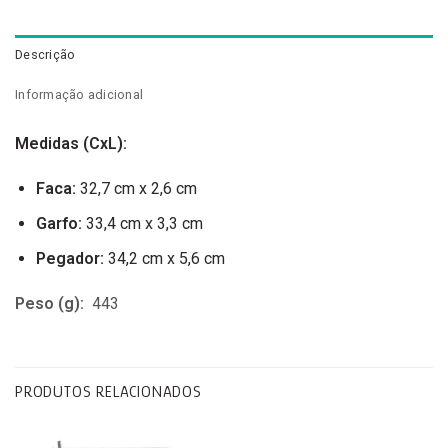
Descrição
Informação adicional
Medidas (CxL):
Faca:
32,7 cm x 2,6 cm
Garfo:
33,4 cm x 3,3 cm
Pegador:
34,2 cm x 5,6 cm
Peso
(g):
443
PRODUTOS RELACIONADOS