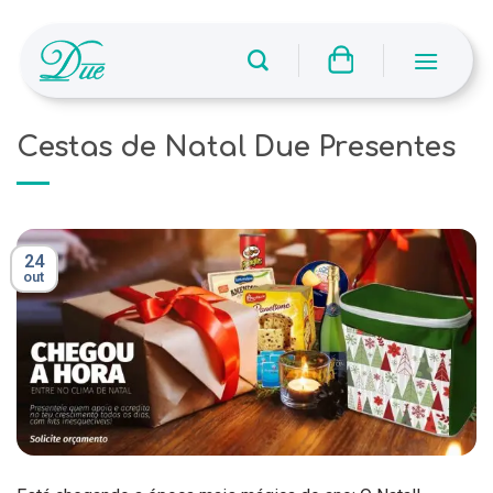
Skip
to
content
Cestas de Natal Due Presentes
24
out