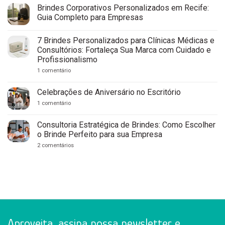
Recife:
Brindes Corporativos Personalizados em Recife:
7
Guia Completo para Empresas
Vantagens
de
Nenhum
Escolher
comentário
um
7 Brindes Personalizados para Clínicas Médicas e
em
Fornecedor
Brindes
Consultórios: Fortaleça Sua Marca com Cuidado e
Local
Corporativos
Profissionalismo
Personalizados
em
em
1 comentário
Recife:
7
Guia
Brindes
Completo
Personalizados
Celebrações de Aniversário no Escritório
para
para
Empresas
Clínicas
em
1 comentário
Médicas
Celebrações
e
de
Consultórios:
Aniversário
Consultoria Estratégica de Brindes: Como Escolher
Fortaleça
no
o Brinde Perfeito para sua Empresa
Sua
Escritório
Marca
em
2 comentários
com
Consultoria
Cuidado
Estratégica
e
de
Profissionalismo
Brindes:
Como
Escolher
o
Brinde
Perfeito
para
sua
Aproveita, assina nossa newsletter e
Empresa