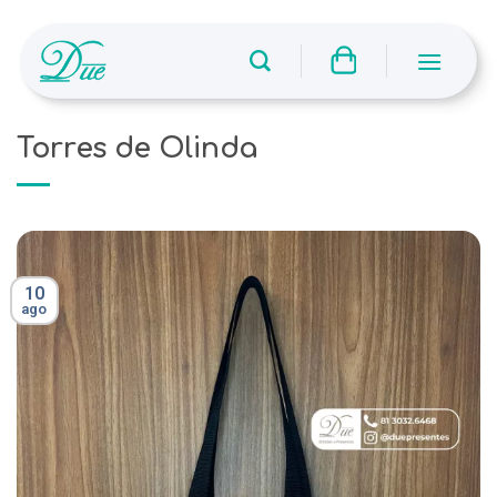
Skip
to
content
Torres de Olinda
10
ago