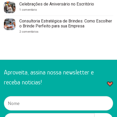
Completo
Personalizados
Celebrações de Aniversário no Escritório
para
para
Empresas
Clínicas
em
1 comentário
Médicas
Celebrações
e
de
Consultórios:
Aniversário
Consultoria Estratégica de Brindes: Como Escolher
Fortaleça
no
o Brinde Perfeito para sua Empresa
Sua
Escritório
Marca
em
2 comentários
com
Consultoria
Cuidado
Estratégica
e
de
Profissionalismo
Brindes:
Como
Escolher
o
Brinde
Perfeito
para
sua
Aproveita, assina nossa newsletter e
Empresa
receba noticias!