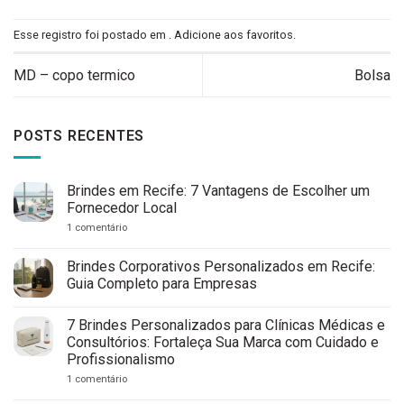
Esse registro foi postado em .
Adicione aos favoritos
.
MD – copo termico
Bolsa
POSTS RECENTES
Brindes em Recife: 7 Vantagens de Escolher um
Fornecedor Local
em
1 comentário
Brindes
em
Recife:
Brindes Corporativos Personalizados em Recife:
7
Guia Completo para Empresas
Vantagens
de
Nenhum
Escolher
comentário
um
7 Brindes Personalizados para Clínicas Médicas e
em
Fornecedor
Brindes
Consultórios: Fortaleça Sua Marca com Cuidado e
Local
Corporativos
Profissionalismo
Personalizados
em
em
1 comentário
Recife:
7
Guia
Brindes