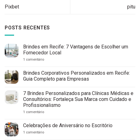
Pixbet
pitu
POSTS RECENTES
Brindes em Recife: 7 Vantagens de Escolher um
Fornecedor Local
em
1 comentário
Brindes
em
Recife:
Brindes Corporativos Personalizados em Recife:
7
Guia Completo para Empresas
Vantagens
de
Nenhum
Escolher
comentário
um
7 Brindes Personalizados para Clínicas Médicas e
em
Fornecedor
Brindes
Consultórios: Fortaleça Sua Marca com Cuidado e
Local
Corporativos
Profissionalismo
Personalizados
em
em
1 comentário
Recife:
7
Guia
Brindes
Completo
Personalizados
Celebrações de Aniversário no Escritório
para
para
Empresas
Clínicas
em
1 comentário
Médicas
Celebrações