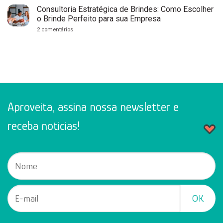
e
de
Consultórios:
Aniversário
Consultoria Estratégica de Brindes: Como Escolher
Fortaleça
no
o Brinde Perfeito para sua Empresa
Sua
Escritório
Marca
em
2 comentários
com
Consultoria
Cuidado
Estratégica
e
de
Profissionalismo
Brindes:
Como
Escolher
o
Brinde
Perfeito
para
sua
Aproveita, assina nossa newsletter e
Empresa
receba noticias!