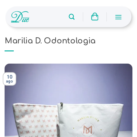
Skip
to
content
Marilia D. Odontologia
10
ago