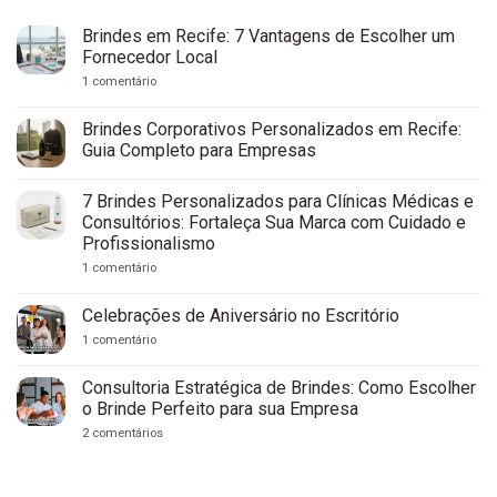
Brindes em Recife: 7 Vantagens de Escolher um
Fornecedor Local
em
1 comentário
Brindes
em
Recife:
Brindes Corporativos Personalizados em Recife:
7
Guia Completo para Empresas
Vantagens
de
Nenhum
Escolher
comentário
um
7 Brindes Personalizados para Clínicas Médicas e
em
Fornecedor
Brindes
Consultórios: Fortaleça Sua Marca com Cuidado e
Local
Corporativos
Profissionalismo
Personalizados
em
em
1 comentário
Recife:
7
Guia
Brindes
Completo
Personalizados
Celebrações de Aniversário no Escritório
para
para
Empresas
Clínicas
em
1 comentário
Médicas
Celebrações
e
de
Consultórios:
Aniversário
Consultoria Estratégica de Brindes: Como Escolher
Fortaleça
no
o Brinde Perfeito para sua Empresa
Sua
Escritório
Marca
em
2 comentários
com
Consultoria
Cuidado
Estratégica
e
de
Profissionalismo
Brindes: