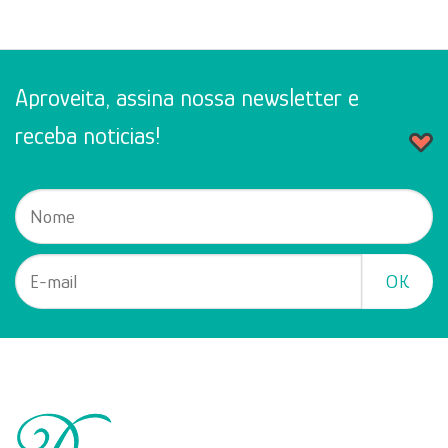
Como
Escolher
o
Brinde
Perfeito
para
sua
Aproveita, assina nossa newsletter e
Empresa
receba noticias!