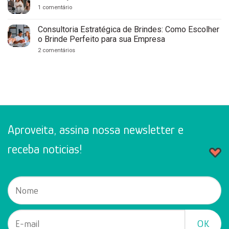
para
Empresas
Clínicas
em
1 comentário
Médicas
Celebrações
e
de
Consultórios:
Aniversário
Consultoria Estratégica de Brindes: Como Escolher
Fortaleça
no
o Brinde Perfeito para sua Empresa
Sua
Escritório
Marca
em
2 comentários
com
Consultoria
Cuidado
Estratégica
e
de
Profissionalismo
Brindes:
Como
Escolher
o
Brinde
Perfeito
para
sua
Aproveita, assina nossa newsletter e
Empresa
receba noticias!