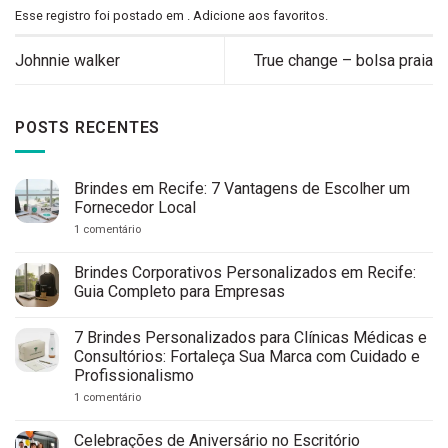
Esse registro foi postado em .
Adicione aos favoritos
.
Johnnie walker
True change – bolsa praia
POSTS RECENTES
Brindes em Recife: 7 Vantagens de Escolher um
Fornecedor Local
em
1 comentário
Brindes
em
Recife:
Brindes Corporativos Personalizados em Recife:
7
Guia Completo para Empresas
Vantagens
de
Nenhum
Escolher
comentário
um
7 Brindes Personalizados para Clínicas Médicas e
em
Fornecedor
Brindes
Consultórios: Fortaleça Sua Marca com Cuidado e
Local
Corporativos
Profissionalismo
Personalizados
em
em
1 comentário
Recife:
7
Guia
Brindes
Completo
Personalizados
Celebrações de Aniversário no Escritório
para