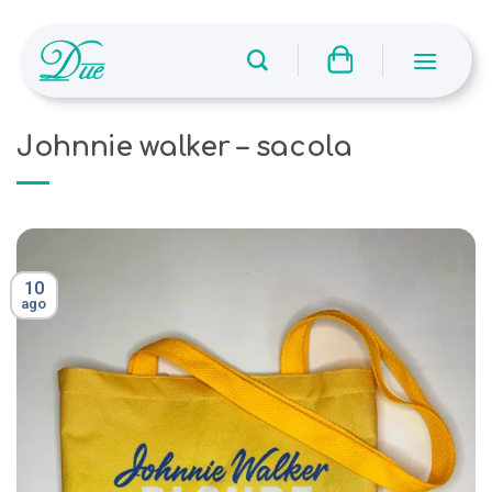
Skip
to
content
Johnnie walker – sacola
10
ago