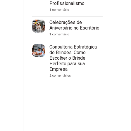
Recife:
Profissionalismo
Guia
Completo
em
1 comentário
para
7
Empresas
Brindes
Personalizados
Celebrações de
para
Aniversário no Escritório
Clínicas
Médicas
em
1 comentário
e
Celebrações
Consultórios:
de
Fortaleça
Aniversário
Consultoria Estratégica
Sua
no
Marca
de Brindes: Como
Escritório
com
Escolher o Brinde
Cuidado
Perfeito para sua
e
Profissionalismo
Empresa
em
2 comentários
Consultoria
Estratégica
de
Brindes:
Como
Escolher
o
Brinde
Perfeito
para
sua
Empresa