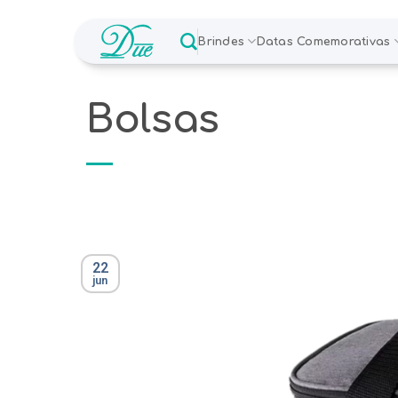
Skip
to
Brindes
Datas Comemorativas
content
Bolsas
22
jun