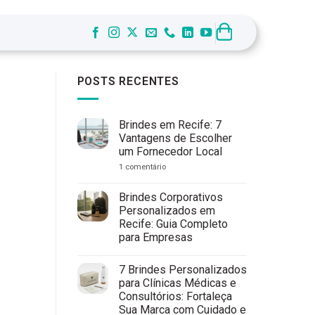
POSTS RECENTES
Brindes em Recife: 7
Vantagens de Escolher
um Fornecedor Local
em
1 comentário
Brindes
em
Recife:
Brindes Corporativos
7
Personalizados em
Vantagens
de
Recife: Guia Completo
Escolher
para Empresas
um
Fornecedor
Nenhum
Local
comentário
7 Brindes Personalizados
em
Brindes
para Clínicas Médicas e
Corporativos
Consultórios: Fortaleça
Personalizados
em
Sua Marca com Cuidado e