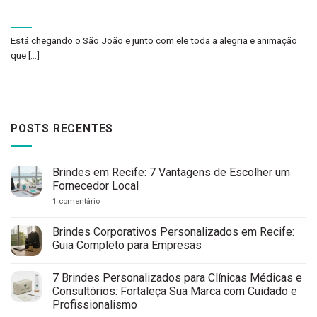
Está chegando o São João e junto com ele toda a alegria e animação
que [...]
POSTS RECENTES
Brindes em Recife: 7 Vantagens de Escolher um
Fornecedor Local
em
1 comentário
Brindes
em
Recife:
Brindes Corporativos Personalizados em Recife:
7
Guia Completo para Empresas
Vantagens
de
Nenhum
Escolher
comentário
um
7 Brindes Personalizados para Clínicas Médicas e
em
Fornecedor
Brindes
Consultórios: Fortaleça Sua Marca com Cuidado e
Local
Corporativos
Profissionalismo
Personalizados
em