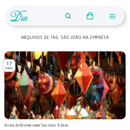
Skip
to
content
ARQUIVOS DE TAG:
SÃO JOÃO NA EMPRESA
17
maio
Arraiá de Brindes nesse São João: 8 dicas