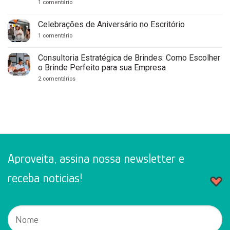
em
1 comentário
Recife:
7
Guia
Brindes
Completo
Personalizados
Celebrações de Aniversário no Escritório
para
para
Empresas
Clínicas
em
1 comentário
Médicas
Celebrações
e
de
Consultórios:
Aniversário
Consultoria Estratégica de Brindes: Como Escolher
Fortaleça
no
o Brinde Perfeito para sua Empresa
Sua
Escritório
Marca
em
2 comentários
com
Consultoria
Cuidado
Estratégica
e
de
Profissionalismo
Brindes:
Como
Escolher
o
Brinde
Perfeito
para
sua
Aproveita, assina nossa newsletter e
Empresa
receba noticias!