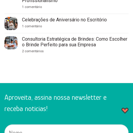
Profissionalismo
Personalizados
em
em
1 comentário
Recife:
7
Guia
Brindes
Completo
Personalizados
Celebrações de Aniversário no Escritório
para
para
Empresas
Clínicas
em
1 comentário
Médicas
Celebrações
e
de
Consultórios:
Aniversário
Consultoria Estratégica de Brindes: Como Escolher
Fortaleça
no
o Brinde Perfeito para sua Empresa
Sua
Escritório
Marca
em
2 comentários
com
Consultoria
Cuidado
Estratégica
e
de
Profissionalismo
Brindes:
Como
Escolher
o
Brinde
Perfeito
para
sua
Aproveita, assina nossa newsletter e
Empresa
receba noticias!