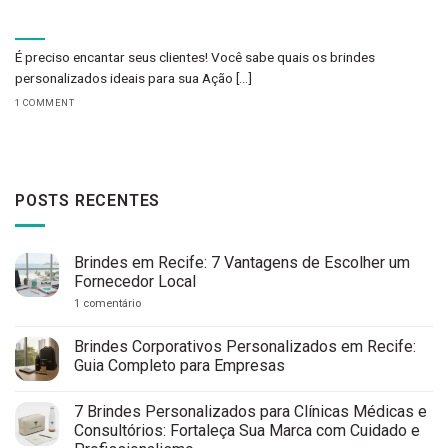
É preciso encantar seus clientes! Você sabe quais os brindes
personalizados ideais para sua Ação [...]
1 COMMENT
POSTS RECENTES
Brindes em Recife: 7 Vantagens de Escolher um
Fornecedor Local
em
1 comentário
Brindes
em
Recife:
Brindes Corporativos Personalizados em Recife:
7
Guia Completo para Empresas
Vantagens
de
Nenhum
Escolher
comentário
um
7 Brindes Personalizados para Clínicas Médicas e
em
Fornecedor
Brindes
Consultórios: Fortaleça Sua Marca com Cuidado e
Local
Corporativos