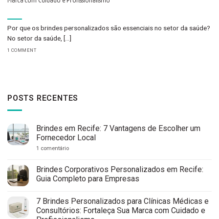
Marca com Cuidado e Profissionalismo
Por que os brindes personalizados são essenciais no setor da saúde?
No setor da saúde, [...]
1 COMMENT
POSTS RECENTES
Brindes em Recife: 7 Vantagens de Escolher um
Fornecedor Local
em
1 comentário
Brindes
em
Recife:
Brindes Corporativos Personalizados em Recife:
7
Guia Completo para Empresas
Vantagens
de
Nenhum
Escolher
comentário
um
7 Brindes Personalizados para Clínicas Médicas e
em
Fornecedor
Brindes
Consultórios: Fortaleça Sua Marca com Cuidado e
Local
Corporativos