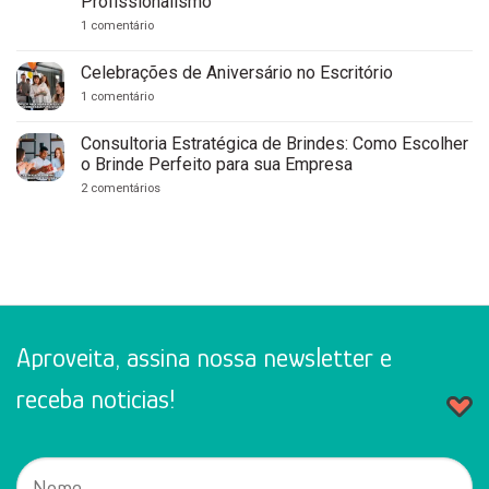
Profissionalismo
Personalizados
em
em
1 comentário
Recife:
7
Guia
Brindes
Completo
Personalizados
Celebrações de Aniversário no Escritório
para
para
Empresas
Clínicas
em
1 comentário
Médicas
Celebrações
e
de
Consultórios:
Aniversário
Consultoria Estratégica de Brindes: Como Escolher
Fortaleça
no
o Brinde Perfeito para sua Empresa
Sua
Escritório
Marca
em
2 comentários
com
Consultoria
Cuidado
Estratégica
e
de
Profissionalismo
Brindes:
Como
Escolher
o
Brinde
Perfeito
para
sua
Aproveita, assina nossa newsletter e
Empresa
receba noticias!