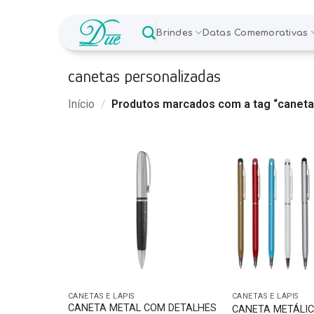
Skip
to
Brindes
Datas Comemorativas
content
canetas personalizadas
Início
/
Produtos marcados com a tag “caneta
CANETAS E LÁPIS
CANETAS E LÁPIS
CANETA METAL COM DETALHES
CANETA METÁLI