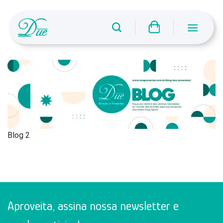
Skip
to
content
Blog 2
Aproveita, assina nossa newsletter e